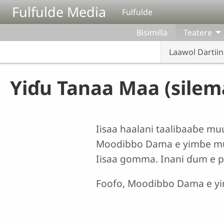
Aller au contenu principal
Fulfulde Media
Fulfulde
Bisimilla
Teatere
Laawol Dartiin
Yiɗu Tanaa Maa (silem
Iisaa haalani taalibaaɓe mu
Moodibbo Dama e yimɓe muu
Iisaa gomma. Inani ɗum e p
Foofo, Moodibbo Dama e yi