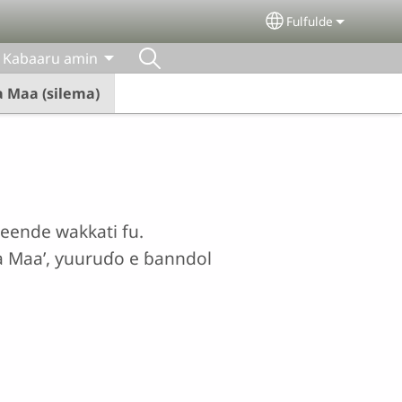
Fulfulde
Select your lang
Kabaaru amin
a Maa (silema)
meende wakkati fu.
 Maa’, ƴuuruɗo e ɓanndol