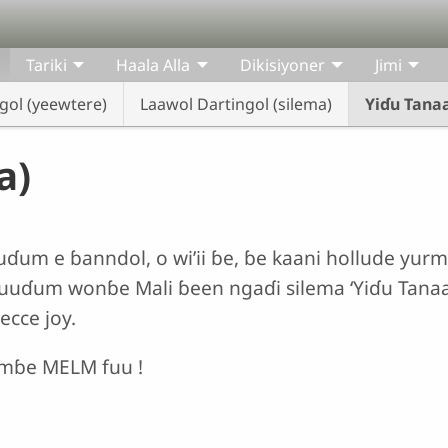
Tariki
Haala Alla
Dikisiyoner
Jimi
gol (yeewtere)
Laawol Dartingol (silema)
Yiɗu Tana
a)
uɗum e ɓanndol, o wi’ii ɓe, ɓe kaani hollude yur
ɗum wonɓe Mali ɓeen ngaɗi silema ‘Yiɗu Tanaa
ecce joy.
mɓe MELM fuu !